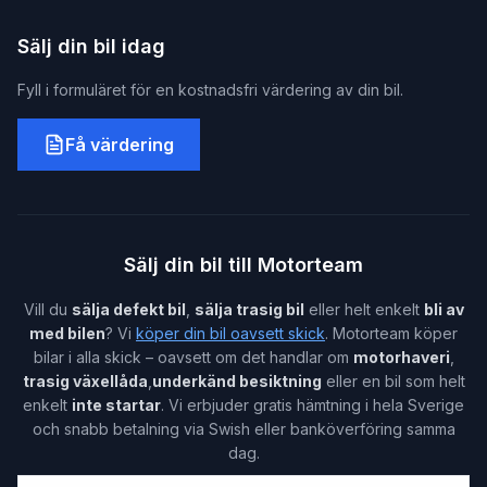
Sälj din bil idag
Fyll i formuläret för en kostnadsfri värdering av din bil.
Få värdering
Sälj din bil till Motorteam
Vill du
sälja defekt bil
,
sälja trasig bil
eller helt enkelt
bli av
med bilen
? Vi
köper din bil oavsett skick
. Motorteam köper
bilar i alla skick – oavsett om det handlar om
motorhaveri
,
trasig växellåda
,
underkänd besiktning
eller en bil som helt
enkelt
inte startar
. Vi erbjuder gratis hämtning i hela Sverige
och snabb betalning via Swish eller banköverföring samma
dag.