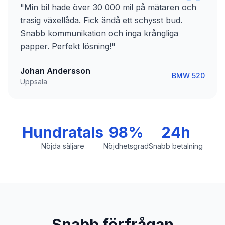
"
Min bil hade över 30 000 mil på mätaren och
trasig växellåda. Fick ändå ett schysst bud.
Snabb kommunikation och inga krångliga
papper. Perfekt lösning!
"
Johan Andersson
BMW 520
Uppsala
Hundratals
98%
24h
Nöjda säljare
Nöjdhetsgrad
Snabb betalning
Snabb förfrågan