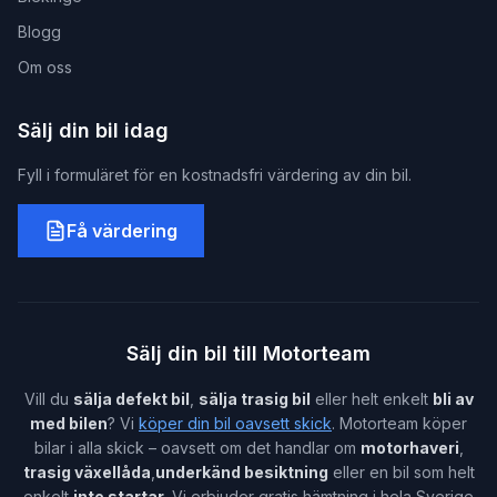
Blogg
Om oss
Sälj din bil idag
Fyll i formuläret för en kostnadsfri värdering av din bil.
Få värdering
Sälj din bil till Motorteam
Vill du
sälja defekt bil
,
sälja trasig bil
eller helt enkelt
bli av
med bilen
? Vi
köper din bil oavsett skick
. Motorteam köper
bilar i alla skick – oavsett om det handlar om
motorhaveri
,
trasig växellåda
,
underkänd besiktning
eller en bil som helt
enkelt
inte startar
. Vi erbjuder gratis hämtning i hela Sverige