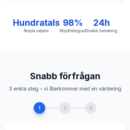
Hundratals
98%
24h
Nöjda säljare
Nöjdhetsgrad
Snabb betalning
Snabb förfrågan
3 enkla steg – vi återkommer med en värdering
1
2
3